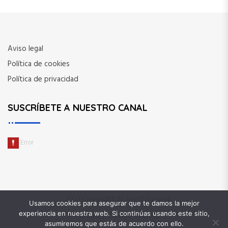
Aviso legal
Política de cookies
Política de privacidad
SUSCRÍBETE A NUESTRO CANAL
2021 Copyright © Afecto animal
Usamos cookies para asegurar que te damos la mejor
experiencia en nuestra web. Si continúas usando este sitio,
Created By:
Fansee Themes
asumiremos que estás de acuerdo con ello.