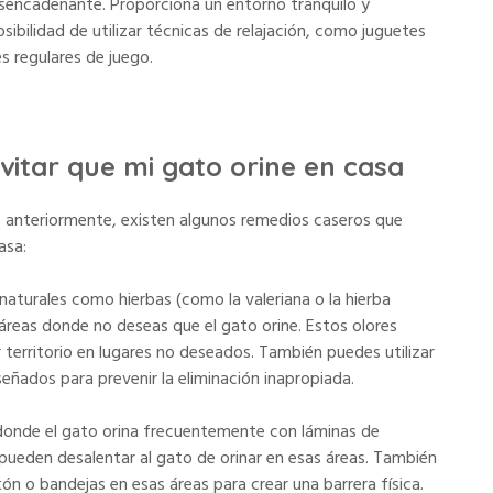
desencadenante. Proporciona un entorno tranquilo y
sibilidad de utilizar técnicas de relajación, como juguetes
es regulares de juego.
evitar que mi gato orine en casa
anteriormente, existen algunos remedios caseros que
asa:
naturales como hierbas (como la valeriana o la hierba
 áreas donde no deseas que el gato orine. Estos olores
 territorio en lugares no deseados. También puedes utilizar
ñados para prevenir la eliminación inapropiada.
donde el gato orina frecuentemente con láminas de
pueden desalentar al gato de orinar en esas áreas. También
n o bandejas en esas áreas para crear una barrera física.