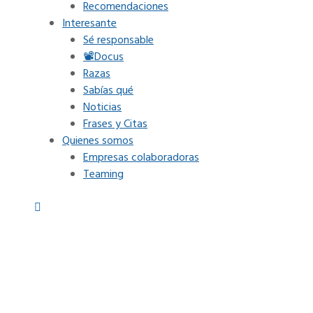
Recomendaciones
Interesante
Sé responsable
📽Docus
Razas
Sabías qué
Noticias
Frases y Citas
Quienes somos
Empresas colaboradoras
Teaming
to orine en casa: consejos pr