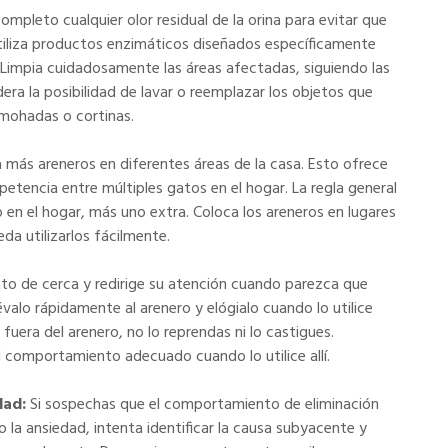
completo cualquier olor residual de la orina para evitar que
 Utiliza productos enzimáticos diseñados específicamente
o. Limpia cuidadosamente las áreas afectadas, siguiendo las
era la posibilidad de lavar o reemplazar los objetos que
lmohadas o cortinas.
más areneros en diferentes áreas de la casa. Esto ofrece
petencia entre múltiples gatos en el hogar. La regla general
 en el hogar, más uno extra. Coloca los areneros en lugares
da utilizarlos fácilmente.
ato de cerca y redirige su atención cuando parezca que
évalo rápidamente al arenero y elógialo cuando lo utilice
fuera del arenero, no lo reprendas ni lo castigues.
l comportamiento adecuado cuando lo utilice allí.
dad:
Si sospechas que el comportamiento de eliminación
o la ansiedad, intenta identificar la causa subyacente y