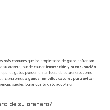
sejos prácticos y soluciones efectivas
mas más comunes que los propietarios de gatos enfrentan
de su arenero, puede causar
frustración y preocupación
.
as que los gatos pueden orinar fuera de su arenero, cómo
oporcionaremos
algunos remedios caseros para evitar
igencia, puedes lograr que tu gato adopte un
uera de su arenero?