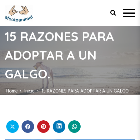
S
k
i
p
Afecto Animal
Tu sitio de confianza para el
t
bienestar de tus mascotas.
15 RAZONES PARA
o
c
ADOPTAR A UN
o
n
t
GALGO.
e
n
t
Home
Inicio
15 RAZONES PARA ADOPTAR A UN GALGO.