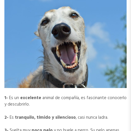
1-
Es un
excelente
animal de compañía, es fascinante conocerlo
y descubrirlo.
2-
Es
tranquilo, tímido y silencioso
, casi nunca ladra.
3-
Suelta muy
poco pelo
y no huele a perro. Su pelo apenas