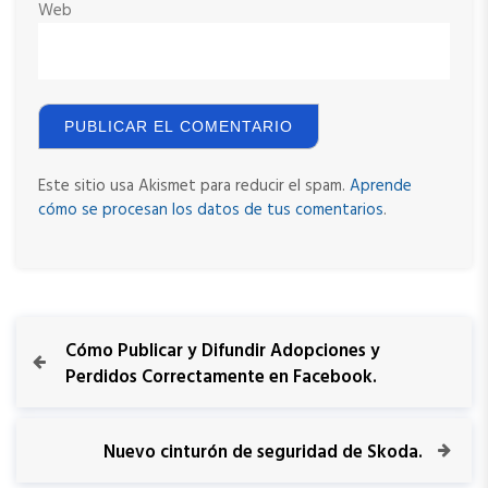
Web
Este sitio usa Akismet para reducir el spam.
Aprende
cómo se procesan los datos de tus comentarios
.
N
P
Cómo Publicar y Difundir Adopciones y
r
Perdidos Correctamente en Facebook.
a
e
v
v
i
N
Nuevo cinturón de seguridad de Skoda.
o
e
e