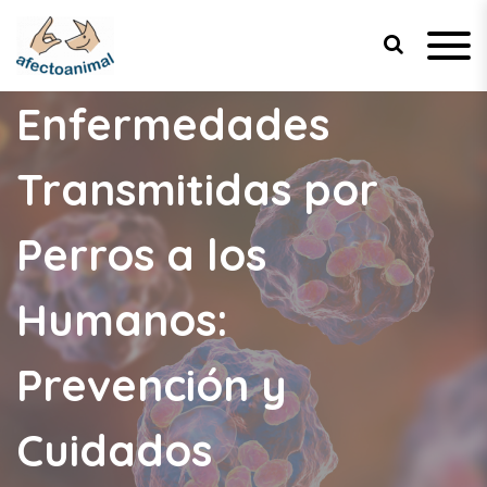
Afecto Animal
Tu sitio de confianza para el
bienestar de tus mascotas.
Enfermedades
Transmitidas por
Perros a los
Humanos:
Prevención y
Cuidados