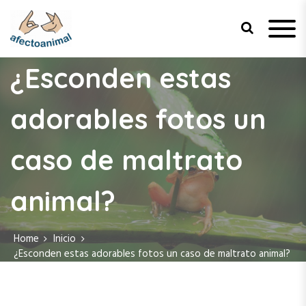
S
k
i
p
Afecto Animal
Tu sitio de confianza para el
t
bienestar de tus mascotas.
¿Esconden estas
o
c
adorables fotos un
o
n
t
caso de maltrato
e
n
t
animal?
Home
Inicio
¿Esconden estas adorables fotos un caso de maltrato animal?