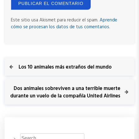
Este sitio usa Akismet para reducir el spam.
Aprende
cómo se procesan los datos de tus comentarios
.
N
P
Los 10 animales más extraños del mundo
r
a
e
v
N
Dos animales sobreviven a una terrible muerte
v
i
e
durante un vuelo de la compañía United Airlines
o
x
e
u
t
s
P
g
P
o
o
s
a
s
t