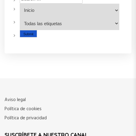
t
c
i
ó
n
d
e
e
Aviso legal
n
Política de cookies
t
Política de privacidad
r
SUSCRÍBETE A NUESTRO CANAL