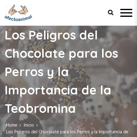
S
k
i
p
Afecto Animal
Tu sitio de confianza para el
t
bienestar de tus mascotas.
Los Peligros del
o
c
Chocolate para los
o
n
t
Perros y la
e
n
t
Importancia de la
Teobromina
Home
Inicio
Los Peligros del Chocolate para los Perros y la Importancia de