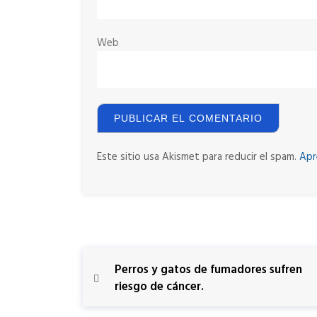
Web
Este sitio usa Akismet para reducir el spam.
Apr
N
P
Perros y gatos de fumadores sufren
r
riesgo de cáncer.
a
e
v