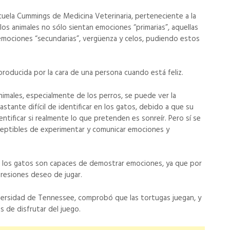
cuela Cummings de Medicina Veterinaria, perteneciente a la
os animales no sólo sientan emociones “primarias”, aquellas
n emociones “secundarias”, vergüenza y celos, pudiendo estos
 producida por la cara de una persona cuando está feliz.
nimales, especialmente de los perros, se puede ver la
stante difícil de identificar en los gatos, debido a que su
tificar si realmente lo que pretenden es sonreír. Pero sí se
sceptibles de experimentar y comunicar emociones y
 o los gatos son capaces de demostrar emociones, ya que por
presiones deseo de jugar.
iversidad de Tennessee, comprobó que las tortugas juegan, y
 de disfrutar del juego.