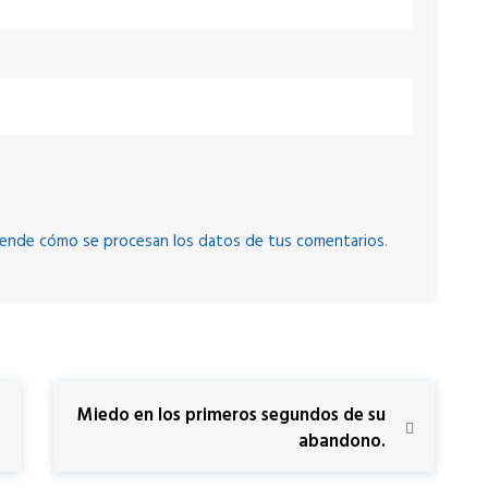
ende cómo se procesan los datos de tus comentarios
.
N
Miedo en los primeros segundos de su
e
abandono.
x
t