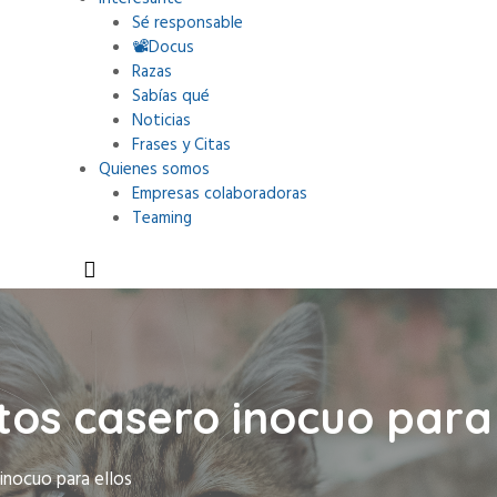
Sé responsable
📽Docus
Razas
Sabías qué
Noticias
Frases y Citas
Quienes somos
Empresas colaboradoras
Teaming
os casero inocuo para 
inocuo para ellos