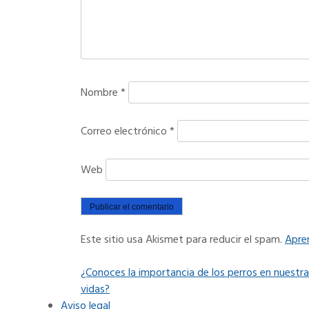
Nombre
*
Correo electrónico
*
Web
Este sitio usa Akismet para reducir el spam.
Apre
P
¿Conoces la importancia de los perros en nuestr
N
r
vidas?
a
e
Aviso legal