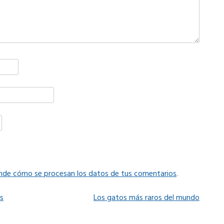
nde cómo se procesan los datos de tus comentarios
.
N
as
Los gatos más raros del mundo
e
x