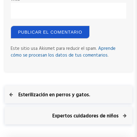
Este sitio usa Akismet para reducir el spam.
Aprende
cómo se procesan los datos de tus comentarios
.
N
P
Esterilización en perros y gatos.
r
a
e
v
N
Expertos cuidadores de niños
v
i
e
o
x
e
u
t