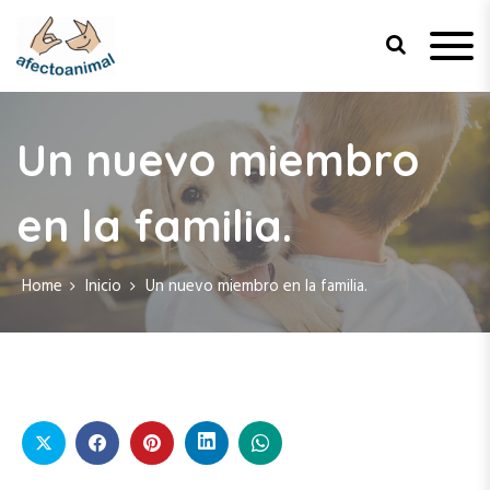
S
k
i
p
Afecto Animal
Tu sitio de confianza para el
t
bienestar de tus mascotas.
o
Un nuevo miembro
c
o
n
en la familia.
t
e
n
Home
Inicio
Un nuevo miembro en la familia.
t