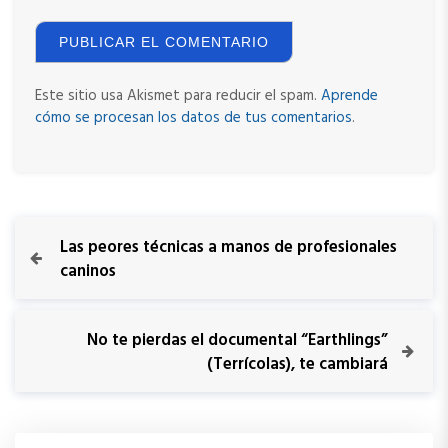
Este sitio usa Akismet para reducir el spam.
Aprende
cómo se procesan los datos de tus comentarios
.
N
P
Las peores técnicas a manos de profesionales
r
caninos
a
e
v
v
i
N
No te pierdas el documental “Earthlings”
o
e
(Terrícolas), te cambiará
e
u
x
s
t
g
P
P
o
o