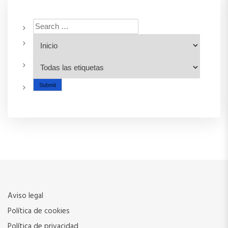
a
s
s
t
t
c
i
ó
n
d
e
e
n
Aviso legal
t
Política de cookies
Política de privacidad