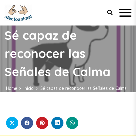
S
k
i
p
Afecto Animal
Tu sitio de confianza para el
t
bienestar de tus mascotas.
Sé capaz de
o
c
reconocer las
o
n
t
Señales de Calma
e
n
t
Home
Inicio
Sé capaz de reconocer las Señales de Calma