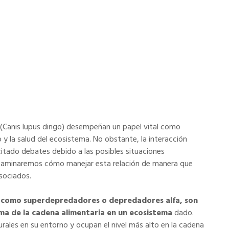
tralia: Estrategias para una Coexistencia Armoniosa
s (Canis lupus dingo) desempeñan un papel vital como
o y la salud del ecosistema. No obstante, la interacción
citado debates debido a las posibles situaciones
 examinaremos cómo manejar esta relación de manera que
sociados.
 como superdepredadores o depredadores alfa, son
ima de la cadena alimentaria en un ecosistema
dado.
ales en su entorno y ocupan el nivel más alto en la cadena