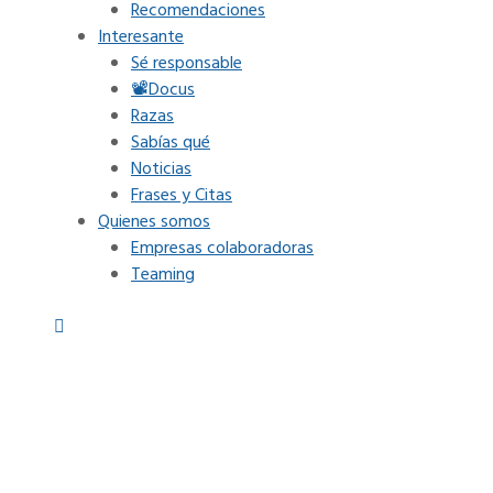
Recomendaciones
Interesante
Sé responsable
📽Docus
Razas
Sabías qué
Noticias
Frases y Citas
Quienes somos
Empresas colaboradoras
Teaming
ble con Dingos en Australia: 
osa