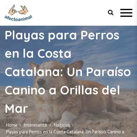
Afecto Animal
Tu sitio de confianza para el
bienestar de tus mascotas.
Playas para Perros
en la Costa
Catalana: Un Paraíso
Canino a Orillas del
Mar
Home
Interesante
Noticias
Playas para Perros en la Costa Catalana: Un Paraíso Canino a