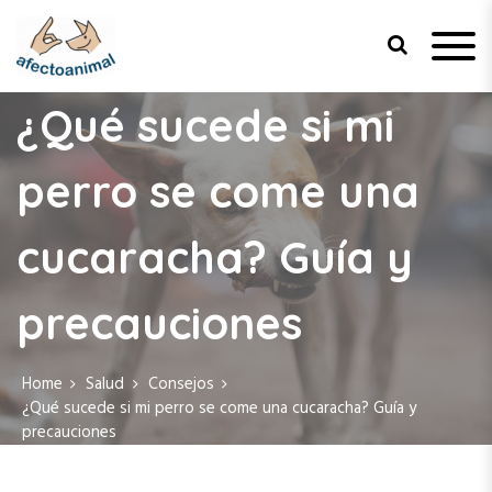
Afecto Animal
Tu sitio de confianza para el
bienestar de tus mascotas.
¿Qué sucede si mi
perro se come una
cucaracha? Guía y
precauciones
Home
Salud
Consejos
¿Qué sucede si mi perro se come una cucaracha? Guía y
precauciones