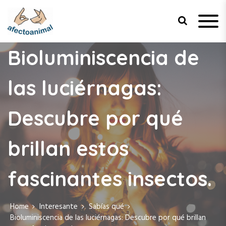
Afecto Animal
Tu sitio de confianza para el
bienestar de tus mascotas.
Bioluminiscencia de
las luciérnagas:
Descubre por qué
brillan estos
fascinantes insectos.
Home
Interesante
Sabías qué
Bioluminiscencia de las luciérnagas: Descubre por qué brillan